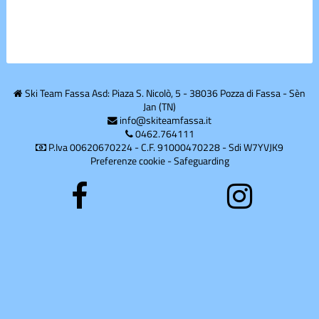
Corsi estivi
Corsi
inverno
Ski Team Fassa Asd: Piaza S. Nicolò, 5 - 38036 Pozza di Fassa - Sèn
Divise
Jan (TN)
info@skiteamfassa.it
0462.764111
P.Iva 00620670224 - C.F. 91000470228 - Sdi W7YVJK9
Divise
Preferenze cookie
-
Safeguarding
Eventi
freeski
Gare