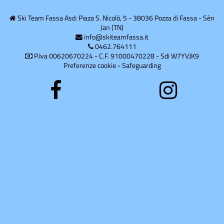
Corsi estivi
Ski Team Fassa Asd: Piaza S. Nicolò, 5 - 38036 Pozza di Fassa - Sèn
Jan (TN)
Corsi
info@skiteamfassa.it
inverno
0462.764111
P.Iva 00620670224 - C.F. 91000470228 - Sdi W7YVJK9
Preferenze cookie
-
Safeguarding
Divise
Divise
Eventi
freeski
Gare