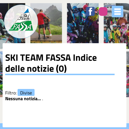
Elenco
degli
argomenti
delle
notizie:
5XMILLE
SKI TEAM FASSA
Indice
Azzurri
delle notizie (0)
Club
Coppa
Filtro:
Divise
Europa
Nessuna notizia...
.
Corsi