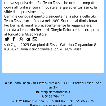
nuova squadra dello Ski Team Fassa che unita e compatta
dovrà affrontare, con rinnovate energie ed entusiasmo, le
Gerosa
sfide delle prossime stagioni.
Cemin è dunque il quinto presidente nella storia dello Ski
Team Fassa, società nata nel 1980. Succede al dimissionario
Mercatino
Ivo Bernard, mentre precedentemente la reggenza era
toccata a Leonardo Bernard, Giorgio Deluca ed ancora prima
al fondatore Alceo Pastore.
Preparazione
estiva
sab 7 gen 2023
Campioni di Fassa: Caterina Carpano
lun 8
lug 2024
Dona il tuo 5xmille allo Ski Team Fassa
shred
Snowboard
Ski Team Fassa Asd: Piaza S. Nicolò, 5 - 38036 Pozza di Fassa - Sèn
Sponsor
Jan (TN)
info@skiteamfassa.it
0462.764111
P.Iva 00620670224 - C.F. 91000470228 - Sdi W7YVJK9
Summer
Camp
Preferenze cookie
-
Safeguarding