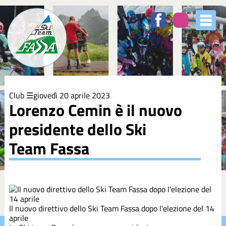
Elenco
degli
argomenti
delle
notizie:
5XMILLE
Club
giovedì 20 aprile 2023
Azzurri
Lorenzo Cemin è il nuovo
presidente dello Ski
Club
Team Fassa
Coppa
Europa
Corsi
Il nuovo direttivo dello Ski Team Fassa dopo l'elezione del 14
aprile