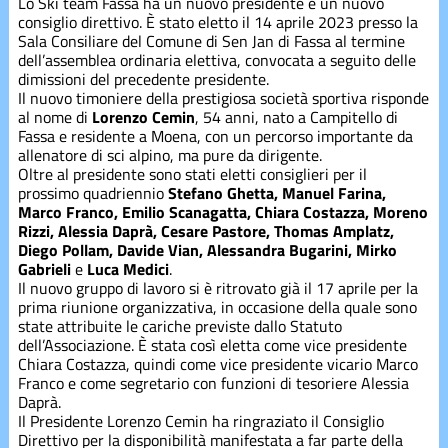
Lo Ski team Fassa ha un nuovo presidente e un nuovo
Corsi estivi
consiglio direttivo. È stato eletto il 14 aprile 2023 presso la
Sala Consiliare del Comune di Sen Jan di Fassa al termine
dell’assemblea ordinaria elettiva, convocata a seguito delle
Corsi
dimissioni del precedente presidente.
inverno
Il nuovo timoniere della prestigiosa società sportiva risponde
al nome di
Lorenzo Cemin
, 54 anni, nato a Campitello di
Fassa e residente a Moena, con un percorso importante da
Divise
allenatore di sci alpino, ma pure da dirigente.
Oltre al presidente sono stati eletti consiglieri per il
prossimo quadriennio
Stefano Ghetta, Manuel Farina,
Marco Franco, Emilio Scanagatta, Chiara Costazza, Moreno
Divise
Rizzi, Alessia Daprà, Cesare Pastore, Thomas Amplatz,
Diego Pollam, Davide Vian, Alessandra Bugarini, Mirko
Gabrieli
e
Luca Medici
.
Eventi
Il nuovo gruppo di lavoro si è ritrovato già il 17 aprile per la
prima riunione organizzativa, in occasione della quale sono
state attribuite le cariche previste dallo Statuto
dell’Associazione. È stata così eletta come vice presidente
freeski
Chiara Costazza, quindi come vice presidente vicario Marco
Franco e come segretario con funzioni di tesoriere Alessia
Daprà.
Gare
Il Presidente Lorenzo Cemin ha ringraziato il Consiglio
Direttivo per la disponibilità manifestata a far parte della