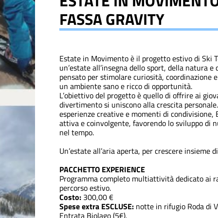
ESTATE IN MOVIMENTO i
FASSA GRAVITY
Estate in Movimento è il progetto estivo di Ski 
un’estate all’insegna dello sport, della natura e
pensato per stimolare curiosità, coordinazione e 
un ambiente sano e ricco di opportunità.
L’obiettivo del progetto è quello di offrire ai gio
divertimento si uniscono alla crescita personale.
esperienze creative e momenti di condivisione,
attiva e coinvolgente, favorendo lo sviluppo di n
nel tempo.
Un’estate all’aria aperta, per crescere insieme d
PACCHETTO EXPERIENCE
Programma completo multiattività dedicato ai r
percorso estivo.
Costo:
300,00 €
Spese extra ESCLUSE:
notte in rifugio Roda di V
Entrata Biolago (5€).