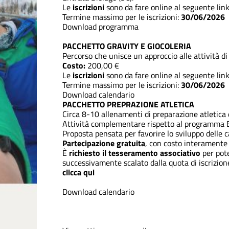
Le
iscrizioni
sono da fare online al seguente
lin
Termine massimo per le iscrizioni:
30/06/2026
Download programma
PACCHETTO GRAVITY E GIOCOLERIA
Percorso che unisce un approccio alle attività di 
Costo:
200,00 €
Le
iscrizioni
sono da fare online al seguente
lin
Termine massimo per le iscrizioni:
30/06/2026
Download calendario
PACCHETTO PREPRAZIONE ATLETICA
Circa 8-10 allenamenti di preparazione atletica d
Attività complementare rispetto al programma 
Proposta pensata per favorire lo sviluppo delle ca
Partecipazione gratuita
, con costo interamente
È
richiesto il tesseramento associativo
per pote
successivamente scalato dalla quota di iscrizio
clicca qui
Download calendario