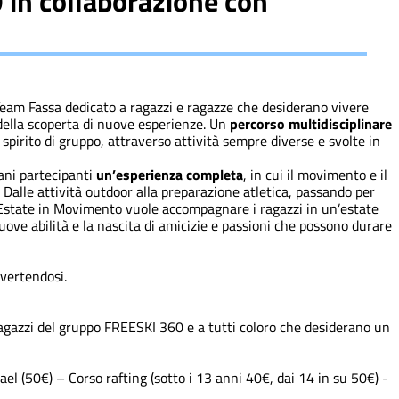
n collaborazione con
Team Fassa dedicato a ragazzi e ragazze che desiderano vivere
 della scoperta di nuove esperienze. Un
percorso multidisciplinare
spirito di gruppo, attraverso attività sempre diverse e svolte in
vani partecipanti
un’esperienza completa
, in cui il movimento e il
 Dalle attività outdoor alla preparazione atletica, passando per
 Estate in Movimento vuole accompagnare i ragazzi in un’estate
uove abilità e la nascita di amicizie e passioni che possono durare
ivertendosi.
agazzi del gruppo FREESKI 360 e a tutti coloro che desiderano un
ael (50€) – Corso rafting (sotto i 13 anni 40€, dai 14 in su 50€) -