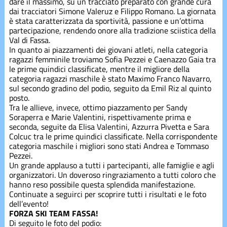
dare il massimo, su un tracciato preparato con grande cura
Corsi estivi
dai tracciatori Simone Valeruz e Filippo Romano. La giornata
è stata caratterizzata da sportività, passione e un’ottima
partecipazione, rendendo onore alla tradizione sciistica della
Corsi
Val di Fassa.
inverno
In quanto ai piazzamenti dei giovani atleti, nella categoria
ragazzi femminile troviamo Sofia Pezzei e Caenazzo Gaia tra
le prime quindici classificate, mentre il migliore della
Divise
categoria ragazzi maschile è stato Maximo Franco Navarro,
sul secondo gradino del podio, seguito da Emil Riz al quinto
posto.
Tra le allieve, invece, ottimo piazzamento per Sandy
Divise
Soraperra e Marie Valentini, rispettivamente prima e
seconda, seguite da Elisa Valentini, Azzurra Pivetta e Sara
Colcuc tra le prime quindici classificate. Nella corrispondente
Eventi
categoria maschile i migliori sono stati Andrea e Tommaso
Pezzei.
Un grande applauso a tutti i partecipanti, alle famiglie e agli
organizzatori. Un doveroso ringraziamento a tutti coloro che
freeski
hanno reso possibile questa splendida manifestazione.
Continuate a seguirci per scoprire tutti i risultati e le foto
dell’evento!
Gare
FORZA SKI TEAM FASSA!
Di seguito le foto del podio: