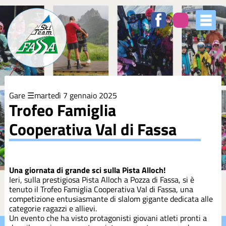
Elenco
degli
argomenti
delle
notizie:
5XMILLE
Gare
martedì 7 gennaio 2025
Azzurri
Trofeo Famiglia
Cooperativa Val di Fassa
Club
Coppa
Europa
Una giornata di grande sci sulla Pista Alloch!
Ieri, sulla prestigiosa Pista Alloch a Pozza di Fassa, si è
tenuto il Trofeo Famiglia Cooperativa Val di Fassa, una
Corsi
competizione entusiasmante di slalom gigante dedicata alle
categorie ragazzi e allievi.
Un evento che ha visto protagonisti giovani atleti pronti a