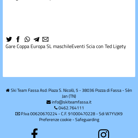
Gerosa
Mercatino
Gare
Coppa Europa SL maschile
Eventi
Scia con Ted Ligety
Preparazione
estiva
shred
Ski Team Fassa Asd: Piaza S. Nicolò, 5 - 38036 Pozza di Fassa - Sèn
Snowboard
Jan (TN)
info@skiteamfassa.it
0462.764111
Sponsor
P.Iva 00620670224 - C.F. 91000470228 - Sdi W7YVJK9
Preferenze cookie
-
Safeguarding
Summer
Camp