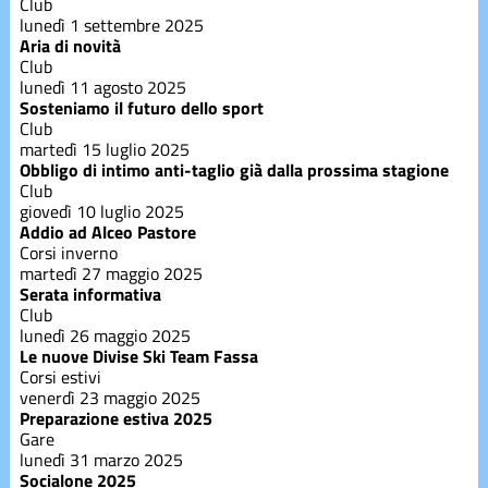
Club
lunedì 1 settembre 2025
Gerosa
Aria di novità
Club
lunedì 11 agosto 2025
Sosteniamo il futuro dello sport
Mercatino
Club
martedì 15 luglio 2025
Obbligo di intimo anti-taglio già dalla prossima stagione
Preparazione
Club
estiva
giovedì 10 luglio 2025
Addio ad Alceo Pastore
Corsi inverno
shred
martedì 27 maggio 2025
Serata informativa
Club
Snowboard
lunedì 26 maggio 2025
Le nuove Divise Ski Team Fassa
Corsi estivi
venerdì 23 maggio 2025
Sponsor
Preparazione estiva 2025
Gare
lunedì 31 marzo 2025
Summer
Socialone 2025
Camp