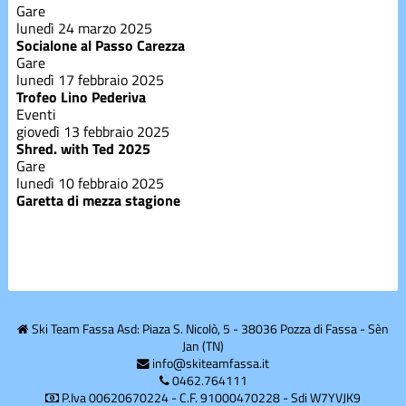
Gare
lunedì 24 marzo 2025
Socialone al Passo Carezza
Ta Mont
Gare
lunedì 17 febbraio 2025
Trofeo Lino Pederiva
Varie
Eventi
giovedì 13 febbraio 2025
Shred. with Ted 2025
Gare
lunedì 10 febbraio 2025
Garetta di mezza stagione
Ski Team Fassa Asd: Piaza S. Nicolò, 5 - 38036 Pozza di Fassa - Sèn
Jan (TN)
info@skiteamfassa.it
0462.764111
P.Iva 00620670224 - C.F. 91000470228 - Sdi W7YVJK9