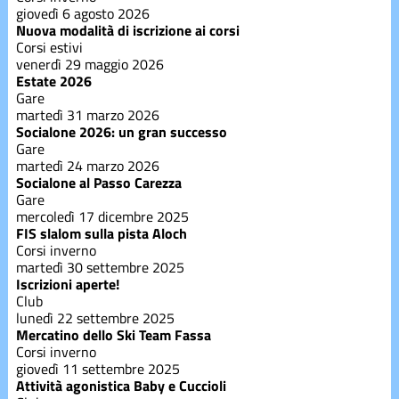
Corsi estivi
giovedì 6 agosto 2026
Nuova modalità di iscrizione ai corsi
Corsi estivi
Corsi
venerdì 29 maggio 2026
inverno
Estate 2026
Gare
martedì 31 marzo 2026
Divise
Socialone 2026: un gran successo
Gare
martedì 24 marzo 2026
Socialone al Passo Carezza
Divise
Gare
mercoledì 17 dicembre 2025
FIS slalom sulla pista Aloch
Eventi
Corsi inverno
martedì 30 settembre 2025
Iscrizioni aperte!
Club
freeski
lunedì 22 settembre 2025
Mercatino dello Ski Team Fassa
Corsi inverno
giovedì 11 settembre 2025
Gare
Attività agonistica Baby e Cuccioli