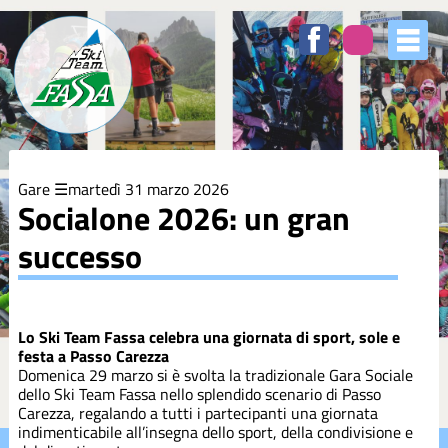
Elenco
degli
argomenti
delle
notizie:
5XMILLE
Gare
martedì 31 marzo 2026
Azzurri
Socialone 2026: un gran
successo
Club
Coppa
Europa
Lo Ski Team Fassa celebra una giornata di sport, sole e
festa a Passo Carezza
Domenica 29 marzo si è svolta la tradizionale Gara Sociale
Corsi
dello Ski Team Fassa nello splendido scenario di Passo
Carezza, regalando a tutti i partecipanti una giornata
indimenticabile all’insegna dello sport, della condivisione e