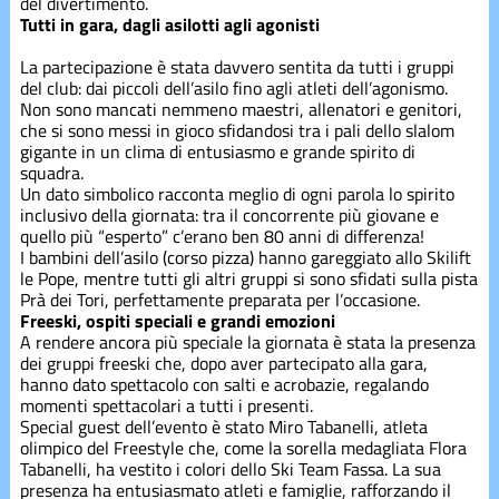
del divertimento.
Corsi estivi
Tutti in gara, dagli asilotti agli agonisti
La partecipazione è stata davvero sentita da tutti i gruppi
Corsi
del club: dai piccoli dell’asilo fino agli atleti dell’agonismo.
inverno
Non sono mancati nemmeno maestri, allenatori e genitori,
che si sono messi in gioco sfidandosi tra i pali dello slalom
gigante in un clima di entusiasmo e grande spirito di
Divise
squadra.
Un dato simbolico racconta meglio di ogni parola lo spirito
inclusivo della giornata: tra il concorrente più giovane e
quello più “esperto” c’erano ben 80 anni di differenza!
Divise
I bambini dell’asilo (corso pizza) hanno gareggiato allo Skilift
le Pope, mentre tutti gli altri gruppi si sono sfidati sulla pista
Prà dei Tori, perfettamente preparata per l’occasione.
Eventi
Freeski, ospiti speciali e grandi emozioni
A rendere ancora più speciale la giornata è stata la presenza
dei gruppi freeski che, dopo aver partecipato alla gara,
hanno dato spettacolo con salti e acrobazie, regalando
freeski
momenti spettacolari a tutti i presenti.
Special guest dell’evento è stato Miro Tabanelli, atleta
olimpico del Freestyle che, come la sorella medagliata Flora
Gare
Tabanelli, ha vestito i colori dello Ski Team Fassa. La sua
presenza ha entusiasmato atleti e famiglie, rafforzando il