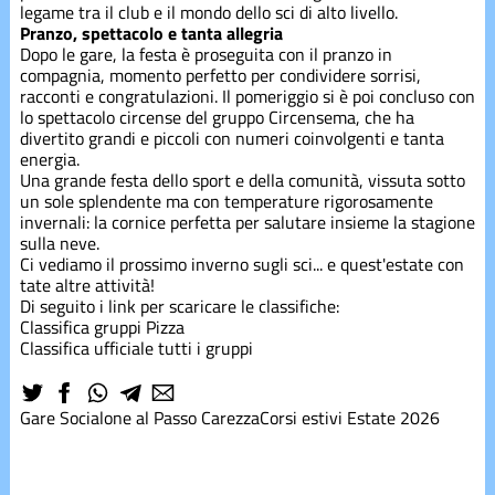
legame tra il club e il mondo dello sci di alto livello.
Pranzo, spettacolo e tanta allegria
Gerosa
Dopo le gare, la festa è proseguita con il pranzo in
compagnia, momento perfetto per condividere sorrisi,
racconti e congratulazioni. Il pomeriggio si è poi concluso con
Mercatino
lo spettacolo circense del gruppo Circensema, che ha
divertito grandi e piccoli con numeri coinvolgenti e tanta
energia.
Preparazione
Una grande festa dello sport e della comunità, vissuta sotto
estiva
un sole splendente ma con temperature rigorosamente
invernali: la cornice perfetta per salutare insieme la stagione
sulla neve.
shred
Ci vediamo il prossimo inverno sugli sci... e quest'estate con
tate altre attività!
Di seguito i link per scaricare le classifiche:
Classifica gruppi Pizza
Snowboard
Classifica ufficiale tutti i gruppi
Sponsor
Gare
Socialone al Passo Carezza
Corsi estivi
Estate 2026
Summer
Camp