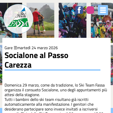
Elenco
degli
argomenti
delle
notizie:
5XMILLE
Gare
martedì 24 marzo 2026
Azzurri
Socialone al Passo
Carezza
Club
Coppa
Europa
Domenica 29 marzo, come da tradizione, lo Ski Team Fassa
organizza il consueto Socialone, uno degli appuntamenti più
attesi della stagione.
Corsi
Tutti i bambini dello ski team risultano già iscritti
automaticamente alla manifestazione. I genitori che
desiderano partecipare sono invece invitati a iscriversi