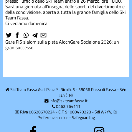
presso l’ufficio dello Ski Team entro il 26 marzo, ore 18:00.
Corsi estivi
Sarà una giornata all’insegna dello sport, del divertimento e
della condivisione, aperta a tutta la grande famiglia dello Ski
Team Fassa.
Corsi
Ci vediamo domenica!
inverno
Gare
FIS slalom sulla pista Aloch
Gare
Socialone 2026: un
Divise
gran successo
Divise
Eventi
Ski Team Fassa Asd: Piaza S. Nicolò, 5 - 38036 Pozza di Fassa - Sèn
Jan (TN)
info@skiteamfassa.it
freeski
0462.764111
P.Iva 00620670224 - C.F. 91000470228 - Sdi W7YVJK9
Preferenze cookie
-
Safeguarding
Gare