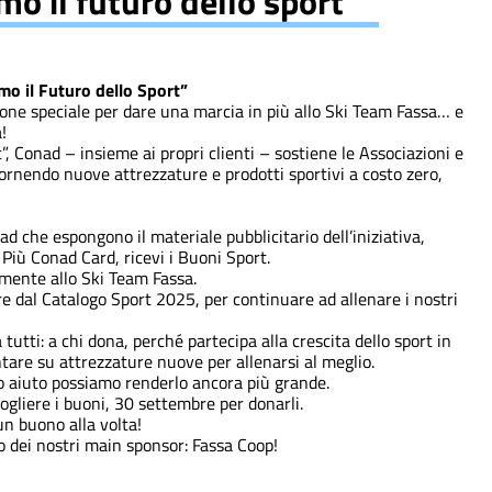
o il futuro dello sport
o il Futuro dello Sport”
one speciale per dare una marcia in più allo Ski Team Fassa… e
!
”, Conad – insieme ai propri clienti – sostiene le Associazioni e
 fornendo nuove attrezzature e prodotti sportivi a costo zero,
ad che espongono il materiale pubblicitario dell’iniziativa,
Più Conad Card, ricevi i Buoni Sport.
amente allo Ski Team Fassa.
e dal Catalogo Sport 2025, per continuare ad allenare i nostri
 tutti: a chi dona, perché partecipa alla crescita dello sport in
ontare su attrezzature nuove per allenarsi al meglio.
uo aiuto possiamo renderlo ancora più grande.
gliere i buoni, 30 settembre per donarli.
un buono alla volta!
o dei nostri main sponsor: Fassa Coop!