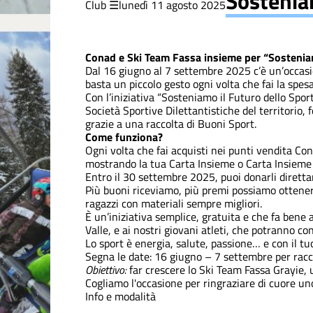
Sosteniam
Club
lunedì 11 agosto 2025
Corsi
inverno
Conad e Ski Team Fassa insieme per “Sosteniam
Dal 16 giugno al 7 settembre 2025 c’è un’occasi
basta un piccolo gesto ogni volta che fai la spesa
Divise
Con l’iniziativa “Sosteniamo il Futuro dello Sport
Società Sportive Dilettantistiche del territorio,
grazie a una raccolta di Buoni Sport.
Divise
Come funziona?
Ogni volta che fai acquisti nei punti vendita Con
mostrando la tua Carta Insieme o Carta Insieme 
Entro il 30 settembre 2025, puoi donarli dirett
Eventi
Più buoni riceviamo, più premi possiamo ottener
ragazzi con materiali sempre migliori.
È un’iniziativa semplice, gratuita e che fa bene a
Valle, e ai nostri giovani atleti, che potranno c
freeski
Lo sport è energia, salute, passione… e con il t
Segna le date:
16 giugno – 7 settembre per racco
Obiettivo:
far crescere lo Ski Team Fassa Grayie, 
Gare
Cogliamo l'occasione per ringraziare di cuore un
Info e modalità