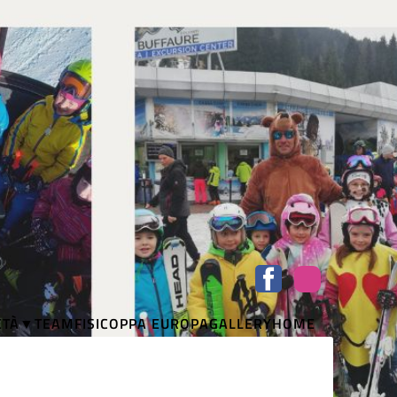
ETÀ
TEAM
FISI
COPPA EUROPA
GALLERY
HOME