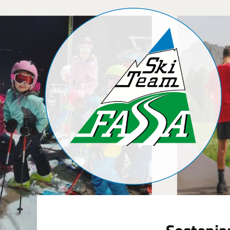
degli
argomenti
delle
notizie:
5XMILLE
Azzurri
Club
Coppa
Europa
Corsi
Corsi estivi