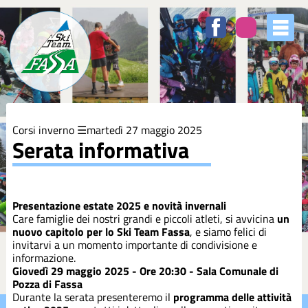
Elenco
degli
argomenti
delle
notizie:
5XMILLE
Corsi inverno
martedì 27 maggio 2025
Azzurri
Serata informativa
Club
Presentazione estate 2025 e novità invernali
Coppa
Care famiglie dei nostri grandi e piccoli atleti, si avvicina
un
Europa
nuovo capitolo per lo Ski Team Fassa
, e siamo felici di
invitarvi a un momento importante di condivisione e
informazione.
Corsi
Giovedì 29 maggio 2025 - Ore 20:30 - Sala Comunale di
Pozza di Fassa
Durante la serata presenteremo il
programma delle attività