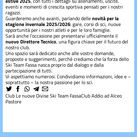
estive 2025
, con tutti i dettagli su allenamenti, uscite,
Corsi estivi
eventi e momenti di crescita sportiva pensati per i nostri
ragazzi.
Guarderemo anche avanti, parlando delle
novità per la
Corsi
stagione invernale 2025/2026
: gare, corsi di sci, nuove
inverno
opportunità per i nostri atleti e per le loro famiglie.
Sarà anche l’occasione per presentarvi ufficialmente il
nuovo Direttore Tecnico
, una figura chiave per il futuro del
Divise
nostro club.
Uno spazio sarà dedicato anche alle vostre domande,
proposte e suggerimenti, perché crediamo che la forza dello
Ski Team Fassa nasca proprio dal dialogo e dalla
Divise
partecipazione di tutti.
Vi aspettiamo numerosi. Condividiamo informazioni, idee e –
soprattutto – la nostra passione per lo sci.
Eventi
Club
Le nuove Divise Ski Team Fassa
Club
Addio ad Alceo
Pastore
freeski
Gare